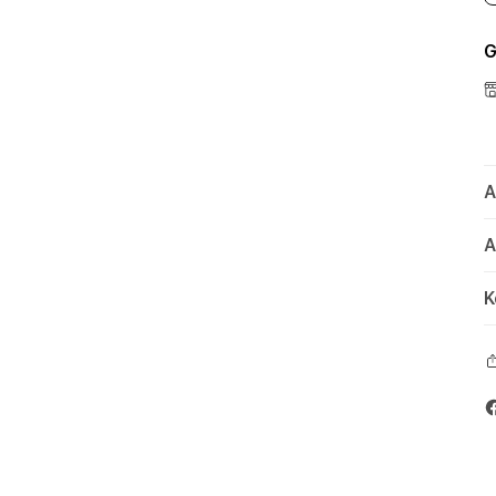
G
A
A
K