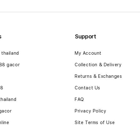
s
Support
 thailand
My Account
t88 gacor
Collection & Delivery
Returns & Exchanges
88
Contact Us
thailand
FAQ
 gacor
Privacy Policy
line
Site Terms of Use