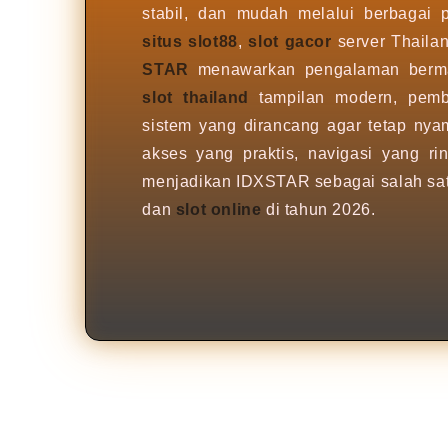
stabil, dan mudah melalui berbagai 
situs slot88
,
slot gacor
server Thailan
STAR
menawarkan pengalaman berma
slot thailand
tampilan modern, pemba
sistem yang dirancang agar tetap ny
akses yang praktis, navigasi yang ri
menjadikan IDXSTAR sebagai salah sat
dan
slot online
di tahun 2026.