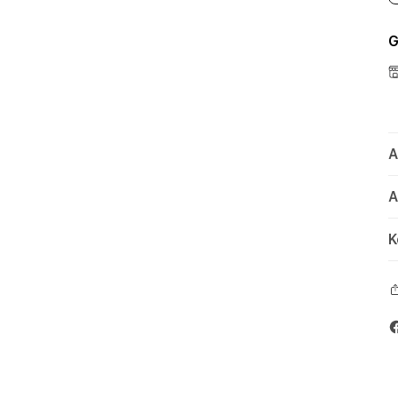
G
A
A
K