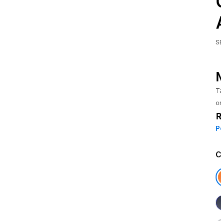
S
T
o
R
P
C