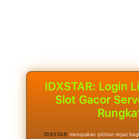
Open
media
1
in
IDXSTAR: Login Li
modal
Slot Gacor Serv
Rungkat
IDXSTAR
merupakan pilihan tepat bag