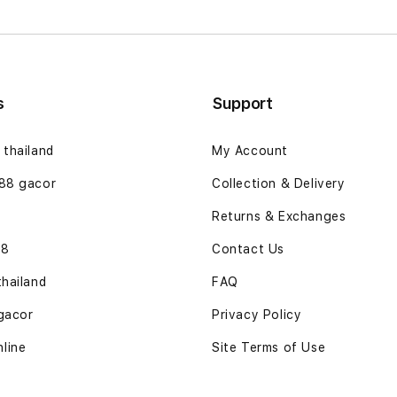
s
Support
 thailand
My Account
t88 gacor
Collection & Delivery
Returns & Exchanges
88
Contact Us
thailand
FAQ
 gacor
Privacy Policy
line
Site Terms of Use